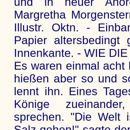
und in neuer Anor
Margretha Morgenstern
Illustr. Oktn. - Ein
Papier altersbedingt
Innenkante. - WIE D
Es waren einmal acht l
hießen aber so und s
lennt ihn. Eines Tage
Könige zueinander
sprechen. "Die Welt 
Salz gehen!" sagte der